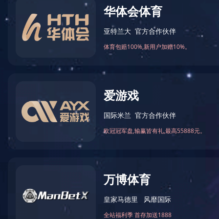
双伺服高速角铁法兰冲孔机
数控圆