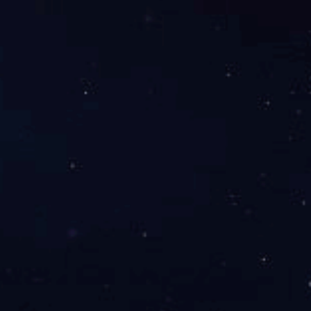
江南平台-江南官方网站（中国）
无锡惠山经济开发区前洲配套区宝露路10号