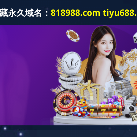
网站首页
关于我们
产品中心
技术研
控江南平台-江南官方网站（中国）生产线
江南平台-江南官方网