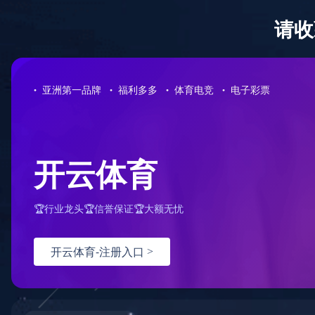
江南平台-江南官方网站（中国）生产线
八工位数