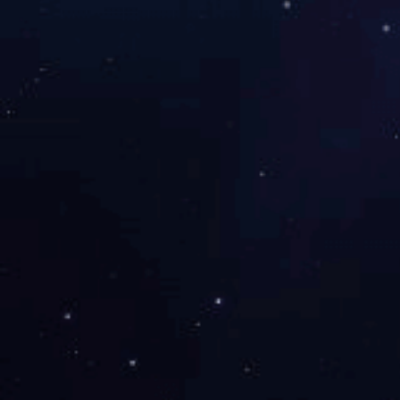
上一篇：没有了！
下一篇：没有了！
网站首页
关于我们
咨询热线：400-900-6909 手