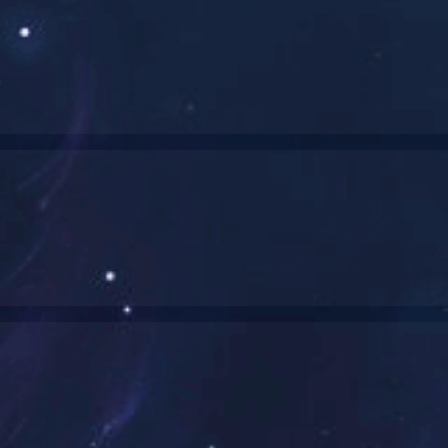
法兰成型，冲孔，焊接一体机
角码机
不锈钢多功能角钢冲
不锈钢多功能角钢冲剪机
发布日期：2022-06-14 浏览次数：3981