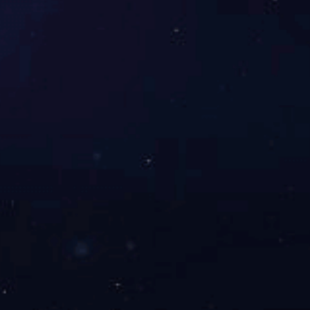
产品中心
技术研发
企业环境
新闻中心
苏ICP备2022023812号
苏公网安备32020602002712号
机：13812058561 电话：400-900-6909 传真：0510-83501901 地址：